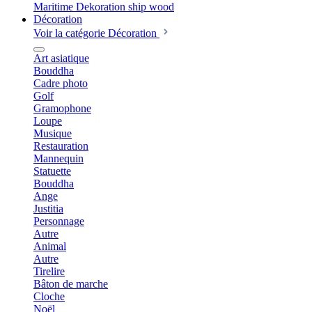
Décoration
Voir la catégorie Décoration
Art asiatique
Bouddha
Cadre photo
Golf
Gramophone
Loupe
Musique
Restauration
Mannequin
Statuette
Bouddha
Ange
Justitia
Personnage
Autre
Animal
Autre
Tirelire
Bâton de marche
Cloche
Noël