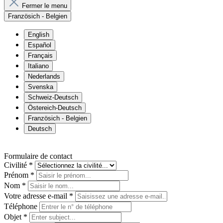
Fermer le menu
Französich - Belgien
English
Español
Français
Italiano
Nederlands
Svenska
Schweiz-Deutsch
Östereich-Deutsch
Französich - Belgien
Deutsch
Formulaire de contact
Civilité
*
Prénom
*
Nom
*
Votre adresse e-mail
*
Téléphone
Objet
*