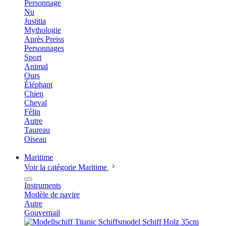
Personnage
Nu
Justitia
Mythologie
Après Preiss
Personnages
Sport
Animal
Ours
Éléphant
Chien
Cheval
Félin
Autre
Taureau
Oiseau
Maritime
Voir la catégorie Maritime
Instruments
Modèle de navire
Autre
Gouvernail