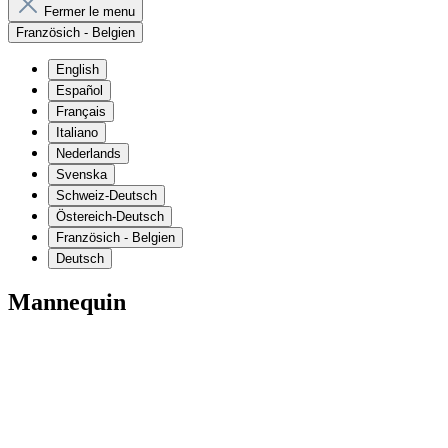
Fermer le menu
Französich - Belgien
English
Español
Français
Italiano
Nederlands
Svenska
Schweiz-Deutsch
Östereich-Deutsch
Französich - Belgien
Deutsch
Mannequin