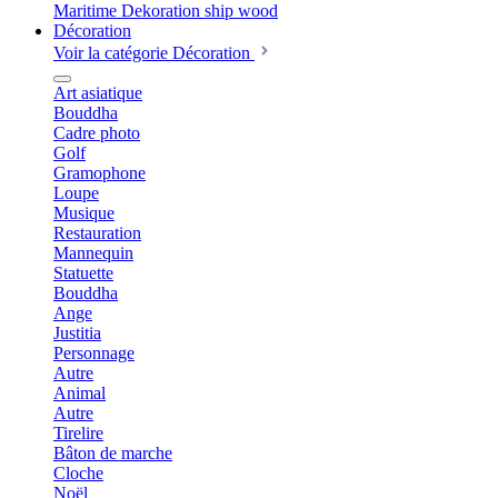
Décoration
Voir la catégorie Décoration
Art asiatique
Bouddha
Cadre photo
Golf
Gramophone
Loupe
Musique
Restauration
Mannequin
Statuette
Bouddha
Ange
Justitia
Personnage
Autre
Animal
Autre
Tirelire
Bâton de marche
Cloche
Noël