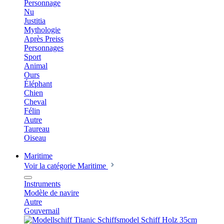
Personnage
Nu
Justitia
Mythologie
Après Preiss
Personnages
Sport
Animal
Ours
Éléphant
Chien
Cheval
Félin
Autre
Taureau
Oiseau
Maritime
Voir la catégorie Maritime
Instruments
Modèle de navire
Autre
Gouvernail