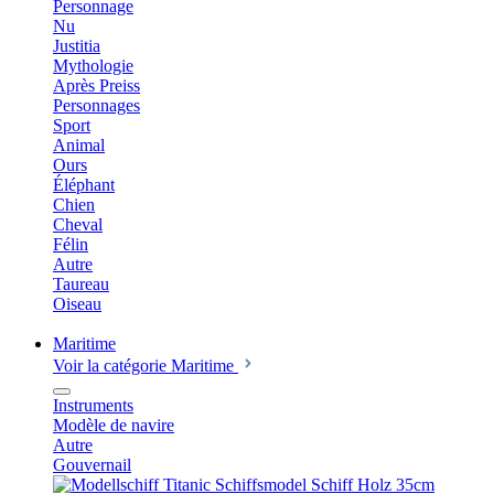
Personnage
Nu
Justitia
Mythologie
Après Preiss
Personnages
Sport
Animal
Ours
Éléphant
Chien
Cheval
Félin
Autre
Taureau
Oiseau
Maritime
Voir la catégorie Maritime
Instruments
Modèle de navire
Autre
Gouvernail