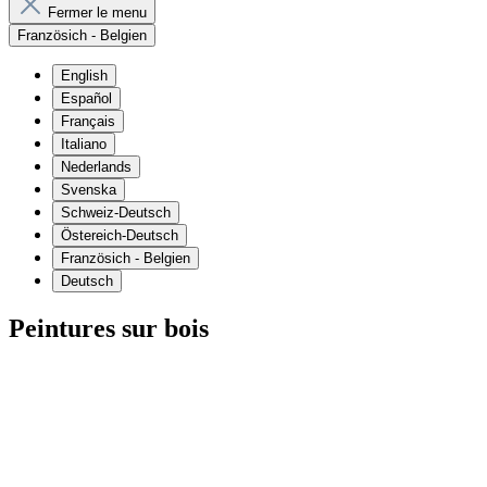
Fermer le menu
Französich - Belgien
English
Español
Français
Italiano
Nederlands
Svenska
Schweiz-Deutsch
Östereich-Deutsch
Französich - Belgien
Deutsch
Peintures sur bois