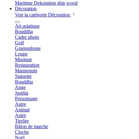
Décoration
Voir la catégorie Décoration
Art asiatique
Bouddha
Cadre photo
Golf
Gramophone
Loupe
Musique
Restauration
Mannequin
Statuette
Bouddha
Ange
Justitia
Personnage
Autre
Animal
Autre
Tirelire
Bâton de marche
Cloche
Noël