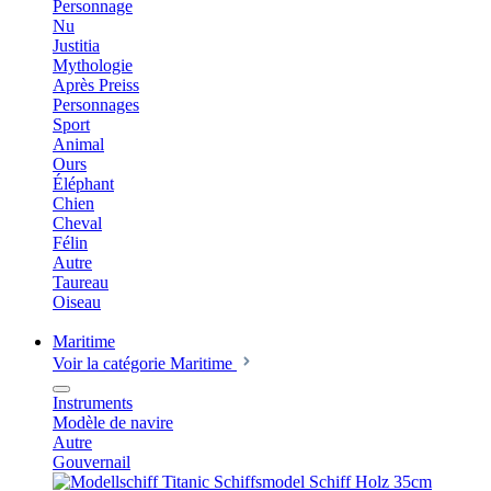
Personnage
Nu
Justitia
Mythologie
Après Preiss
Personnages
Sport
Animal
Ours
Éléphant
Chien
Cheval
Félin
Autre
Taureau
Oiseau
Maritime
Voir la catégorie Maritime
Instruments
Modèle de navire
Autre
Gouvernail