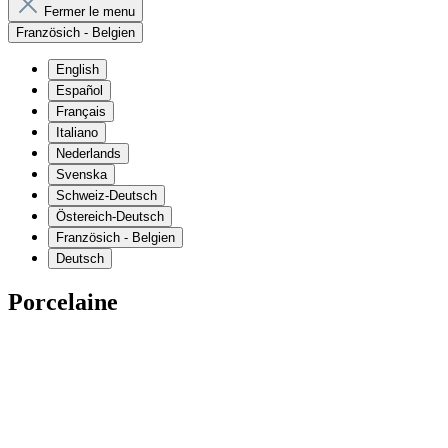
Fermer le menu
Französich - Belgien
English
Español
Français
Italiano
Nederlands
Svenska
Schweiz-Deutsch
Östereich-Deutsch
Französich - Belgien
Deutsch
Porcelaine