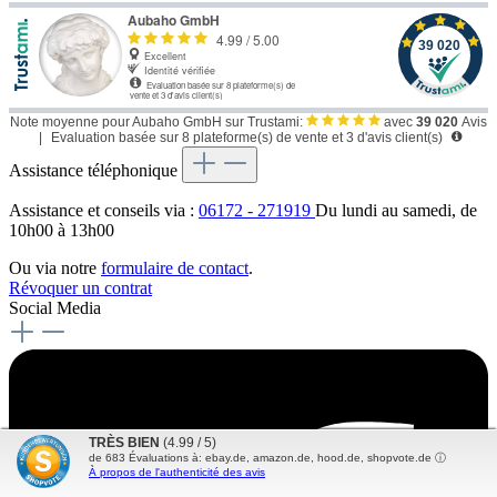
Note moyenne pour Aubaho GmbH sur Trustami:
avec
39 020
Avis
|
Evaluation basée sur 8 plateforme(s) de vente et 3 d'avis client(s)
Assistance téléphonique
Assistance et conseils via :
06172 - 271919
Du lundi au samedi, de
10h00 à 13h00
Ou via notre
formulaire de contact
.
Révoquer un contrat
Social Media
TRÈS BIEN
(4.99 / 5)
de
683
Évaluations à: ebay.de, amazon.de, hood.de, shopvote.de ⓘ
À propos de l'authenticité des avis