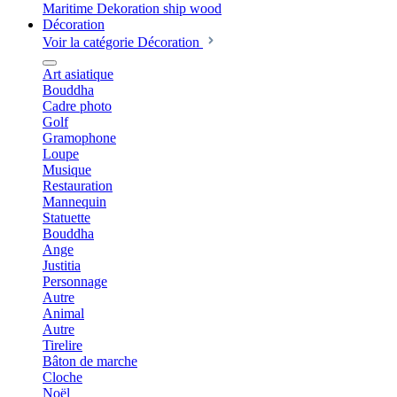
Décoration
Voir la catégorie Décoration
Art asiatique
Bouddha
Cadre photo
Golf
Gramophone
Loupe
Musique
Restauration
Mannequin
Statuette
Bouddha
Ange
Justitia
Personnage
Autre
Animal
Autre
Tirelire
Bâton de marche
Cloche
Noël