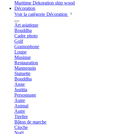
Décoration
Voir la catégorie Décoration
Art asiatique
Bouddha
Cadre photo
Golf
Gramophone
Loupe
Musique
Restauration
Mannequin
Statuette
Bouddha
Ange
Justitia
Personnage
Autre
Animal
Autre
Tirelire
Bâton de marche
Cloche
Noël