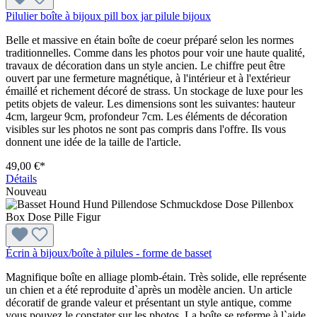
Pilulier boîte à bijoux pill box jar pilule bijoux
Belle et massive en étain boîte de coeur préparé selon les normes
traditionnelles. Comme dans les photos pour voir une haute qualité,
travaux de décoration dans un style ancien. Le chiffre peut être
ouvert par une fermeture magnétique, à l'intérieur et à l'extérieur
émaillé et richement décoré de strass. Un stockage de luxe pour les
petits objets de valeur. Les dimensions sont les suivantes: hauteur
4cm, largeur 9cm, profondeur 7cm. Les éléments de décoration
visibles sur les photos ne sont pas compris dans l'offre. Ils vous
donnent une idée de la taille de l'article.
49,00 €*
Détails
Nouveau
Écrin à bijoux/boîte à pilules - forme de basset
Magnifique boîte en alliage plomb-étain. Très solide, elle représente
un chien et a été reproduite d`après un modèle ancien. Un article
décoratif de grande valeur et présentant un style antique, comme
vous pouvez le constater sur les photos. La boîte se referme à l`aide