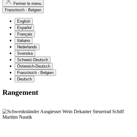
Fermer le menu
Französich - Belgien
English
Español
Français
Italiano
Nederlands
Svenska
Schweiz-Deutsch
Östereich-Deutsch
Französich - Belgien
Deutsch
Rangement