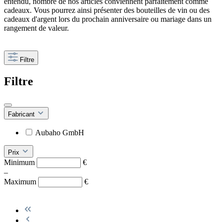
entendu, nombre de nos articles conviennent parfaitement comme
cadeaux. Vous pourrez ainsi présenter des bouteilles de vin ou des
cadeaux d'argent lors du prochain anniversaire ou mariage dans un
rangement de valeur.
Filtre
Filtre
Fabricant
Aubaho GmbH
Prix
Minimum
€
–
Maximum
€