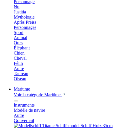
Personnage
Nu
Justitia
Mythologie
Après Preiss
Personnages
Sport
Animal
Ours
Éléphant
Chien
Cheval
Félin
Autre
Taureau
Oiseau
Maritime
Voir la catégorie Maritime
Instruments
Modèle de navire
Autre
Gouvernail