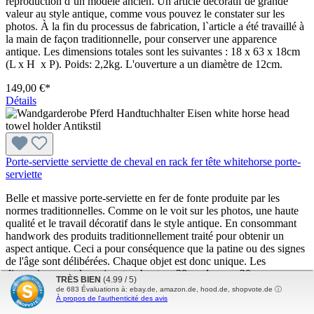
reproduction d`un modèle ancien. Un article décoratif de grande
valeur au style antique, comme vous pouvez le constater sur les
photos. À la fin du processus de fabrication, l`article a été travaillé à
la main de façon traditionnelle, pour conserver une apparence
antique. Les dimensions totales sont les suivantes : 18 x 63 x 18cm
(L x H x P). Poids: 2,2kg. L'ouverture a un diamètre de 12cm.
149,00 €*
Détails
Porte-serviette serviette de cheval en rack fer tête whitehorse porte-
serviette
Belle et massive porte-serviette en fer de fonte produite par les
normes traditionnelles. Comme on le voit sur les photos, une haute
qualité et le travail décoratif dans le style antique. En consommant
handwork des produits traditionnellement traité pour obtenir un
aspect antique. Ceci a pour conséquence que la patine ou des signes
de l'âge sont délibérées. Chaque objet est donc unique. Les
dimensions sont les suivantes: hauteur 28cm, largeur 20cm,
TRÈS BIEN
(4.99 / 5)
profondeur 16cm. Le poids est de 3,7 kg. La chaise est seulement
de
683
Évaluations à: ebay.de, amazon.de, hood.de, shopvote.de ⓘ
pour la comparaison de taille et ne fait pas partie de l'offre.
À propos de l'authenticité des avis