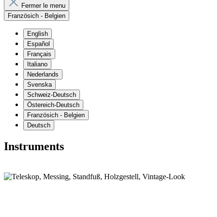
Fermer le menu
Französich - Belgien
English
Español
Français
Italiano
Nederlands
Svenska
Schweiz-Deutsch
Östereich-Deutsch
Französich - Belgien
Deutsch
Instruments