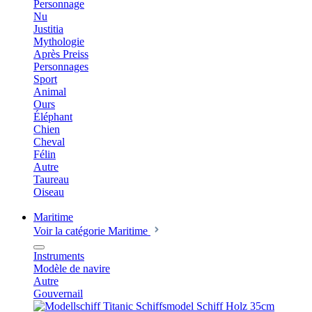
Personnage
Nu
Justitia
Mythologie
Après Preiss
Personnages
Sport
Animal
Ours
Éléphant
Chien
Cheval
Félin
Autre
Taureau
Oiseau
Maritime
Voir la catégorie Maritime
Instruments
Modèle de navire
Autre
Gouvernail