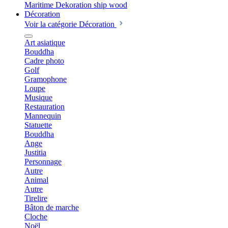
Décoration
Voir la catégorie Décoration
Art asiatique
Bouddha
Cadre photo
Golf
Gramophone
Loupe
Musique
Restauration
Mannequin
Statuette
Bouddha
Ange
Justitia
Personnage
Autre
Animal
Autre
Tirelire
Bâton de marche
Cloche
Noël