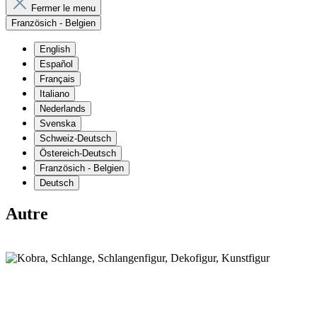
Fermer le menu
Französich - Belgien
English
Español
Français
Italiano
Nederlands
Svenska
Schweiz-Deutsch
Östereich-Deutsch
Französich - Belgien
Deutsch
Autre