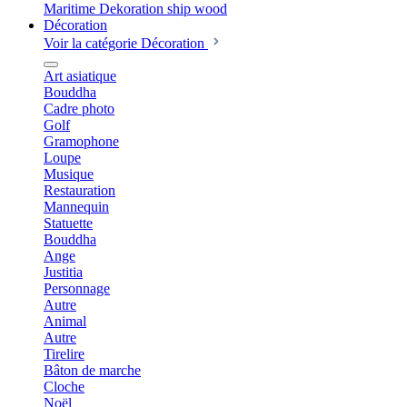
Décoration
Voir la catégorie Décoration
Art asiatique
Bouddha
Cadre photo
Golf
Gramophone
Loupe
Musique
Restauration
Mannequin
Statuette
Bouddha
Ange
Justitia
Personnage
Autre
Animal
Autre
Tirelire
Bâton de marche
Cloche
Noël