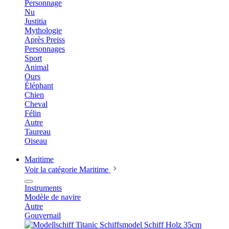
Personnage
Nu
Justitia
Mythologie
Après Preiss
Personnages
Sport
Animal
Ours
Éléphant
Chien
Cheval
Félin
Autre
Taureau
Oiseau
Maritime
Voir la catégorie Maritime
Instruments
Modèle de navire
Autre
Gouvernail