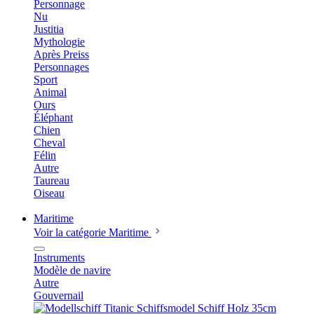
Personnage
Nu
Justitia
Mythologie
Après Preiss
Personnages
Sport
Animal
Ours
Éléphant
Chien
Cheval
Félin
Autre
Taureau
Oiseau
Maritime
Voir la catégorie Maritime
Instruments
Modèle de navire
Autre
Gouvernail