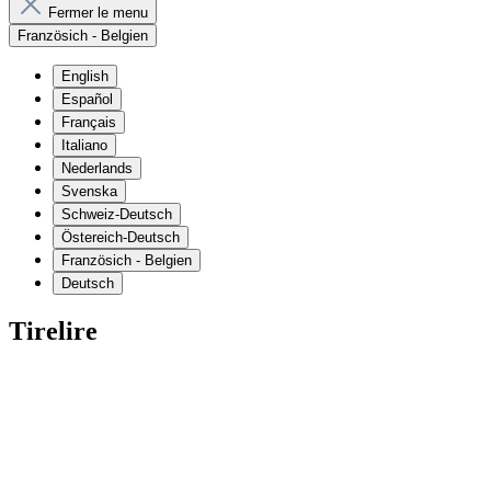
Fermer le menu
Französich - Belgien
English
Español
Français
Italiano
Nederlands
Svenska
Schweiz-Deutsch
Östereich-Deutsch
Französich - Belgien
Deutsch
Tirelire