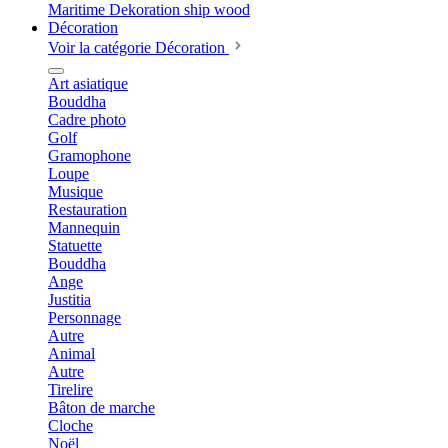
Décoration
Voir la catégorie Décoration
Art asiatique
Bouddha
Cadre photo
Golf
Gramophone
Loupe
Musique
Restauration
Mannequin
Statuette
Bouddha
Ange
Justitia
Personnage
Autre
Animal
Autre
Tirelire
Bâton de marche
Cloche
Noël