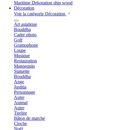
Décoration
Voir la catégorie Décoration
Art asiatique
Bouddha
Cadre photo
Golf
Gramophone
Loupe
Musique
Restauration
Mannequin
Statuette
Bouddha
Ange
Justitia
Personnage
Autre
Animal
Autre
Tirelire
Bâton de marche
Cloche
Noël