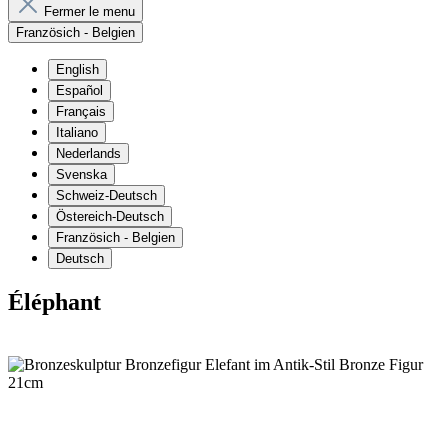
Fermer le menu
Französich - Belgien
English
Español
Français
Italiano
Nederlands
Svenska
Schweiz-Deutsch
Östereich-Deutsch
Französich - Belgien
Deutsch
Éléphant