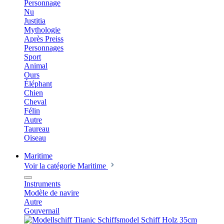
Personnage
Nu
Justitia
Mythologie
Après Preiss
Personnages
Sport
Animal
Ours
Éléphant
Chien
Cheval
Félin
Autre
Taureau
Oiseau
Maritime
Voir la catégorie Maritime
Instruments
Modèle de navire
Autre
Gouvernail